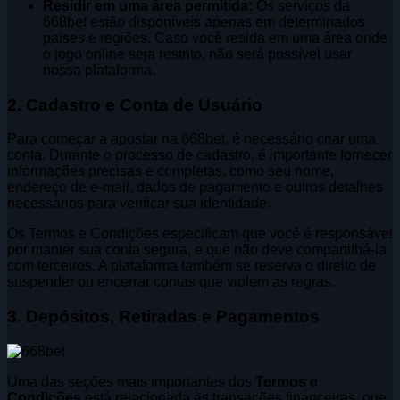
Residir em uma área permitida:
Os serviços da
668bet estão disponíveis apenas em determinados
países e regiões. Caso você resida em uma área onde
o jogo online seja restrito, não será possível usar
nossa plataforma.
2. Cadastro e Conta de Usuário
Para começar a apostar na 668bet, é necessário criar uma
conta. Durante o processo de cadastro, é importante fornecer
informações precisas e completas, como seu nome,
endereço de e-mail, dados de pagamento e outros detalhes
necessários para verificar sua identidade.
Os Termos e Condições especificam que você é responsável
por manter sua conta segura, e que não deve compartilhá-la
com terceiros. A plataforma também se reserva o direito de
suspender ou encerrar contas que violem as regras.
3. Depósitos, Retiradas e Pagamentos
Uma das seções mais importantes dos
Termos e
Condições
está relacionada às transações financeiras, que