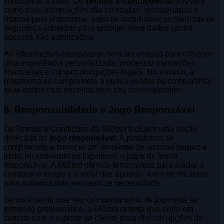
financeiros a sério. Os
Termos e Condições
descrevem
como suas informações são coletadas, armazenadas e
usadas pela plataforma, além de detalharem as medidas de
segurança adotadas para proteger seus dados contra
acessos não autorizados.
As informações coletadas podem ser usadas para oferecer
uma experiência personalizada, processar transações
financeiras e cumprir obrigações legais. No entanto, a
plataforma se compromete a nunca vender ou compartilhar
seus dados com terceiros sem seu consentimento.
5. Responsabilidade e Jogo Responsável
Os Termos e Condições da 668bet incluem uma seção
dedicada ao
jogo responsável
. A plataforma se
compromete a fornecer um ambiente de apostas seguro e
justo, incentivando os jogadores a jogar de forma
responsável. A 668bet oferece ferramentas para ajudar a
controlar o tempo e o valor das apostas, além de recursos
para autoexclusão em caso de necessidade.
Se você sentir que seu comportamento de jogo está se
tornando problemático, a 668bet orienta que entre em
contato com o suporte ao cliente para discutir opções de