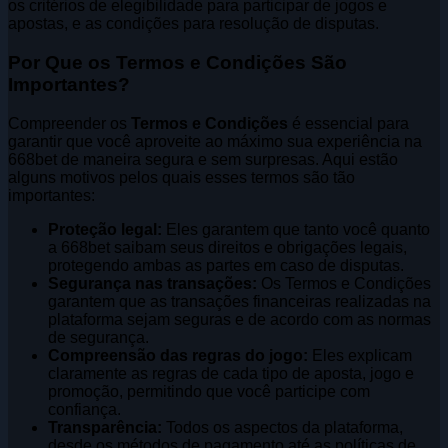
os critérios de elegibilidade para participar de jogos e
apostas, e as condições para resolução de disputas.
Por Que os Termos e Condições São
Importantes?
Compreender os
Termos e Condições
é essencial para
garantir que você aproveite ao máximo sua experiência na
668bet de maneira segura e sem surpresas. Aqui estão
alguns motivos pelos quais esses termos são tão
importantes:
Proteção legal:
Eles garantem que tanto você quanto
a 668bet saibam seus direitos e obrigações legais,
protegendo ambas as partes em caso de disputas.
Segurança nas transações:
Os Termos e Condições
garantem que as transações financeiras realizadas na
plataforma sejam seguras e de acordo com as normas
de segurança.
Compreensão das regras do jogo:
Eles explicam
claramente as regras de cada tipo de aposta, jogo e
promoção, permitindo que você participe com
confiança.
Transparência:
Todos os aspectos da plataforma,
desde os métodos de pagamento até as políticas de