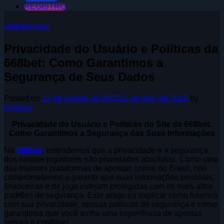
REGISTRO
APRESENTANDO
Privacidade do Usuário e Políticas da
668bet: Como Garantimos a
Segurança de Seus Dados
Posted on
17 de janeiro de 2025
12 de abril de 2025
by
bigboss
Privacidade do Usuário e Políticas do Site da 668bet:
Como Garantimos a Segurança das Suas Informações
Na
668bet
, entendemos que a privacidade e a segurança
dos nossos jogadores são prioridades absolutas. Como uma
das maiores plataformas de apostas online do Brasil, nos
comprometemos a garantir que suas informações pessoais,
financeiras e de jogo estejam protegidas com os mais altos
padrões de segurança. Este artigo irá explicar como lidamos
com sua privacidade, nossas políticas de segurança e como
garantimos que você tenha uma experiência de apostas
segura e confiável.