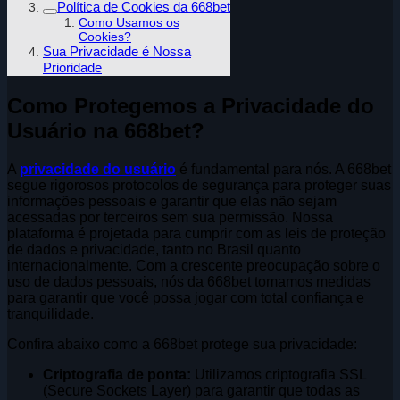
Política de Cookies da 668bet
Como Usamos os
Cookies?
Sua Privacidade é Nossa
Prioridade
Como Protegemos a Privacidade do
Usuário na 668bet?
A
privacidade do usuário
é fundamental para nós. A 668bet
segue rigorosos protocolos de segurança para proteger suas
informações pessoais e garantir que elas não sejam
acessadas por terceiros sem sua permissão. Nossa
plataforma é projetada para cumprir com as leis de proteção
de dados e privacidade, tanto no Brasil quanto
internacionalmente. Com a crescente preocupação sobre o
uso de dados pessoais, nós da 668bet tomamos medidas
para garantir que você possa jogar com total confiança e
tranquilidade.
Confira abaixo como a 668bet protege sua privacidade:
Criptografia de ponta:
Utilizamos criptografia SSL
(Secure Sockets Layer) para garantir que todas as