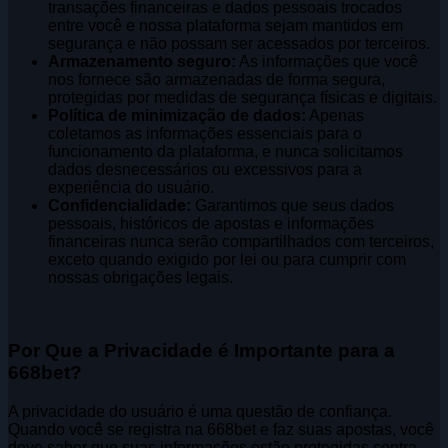
transações financeiras e dados pessoais trocados
entre você e nossa plataforma sejam mantidos em
segurança e não possam ser acessados por terceiros.
Armazenamento seguro:
As informações que você
nos fornece são armazenadas de forma segura,
protegidas por medidas de segurança físicas e digitais.
Política de minimização de dados:
Apenas
coletamos as informações essenciais para o
funcionamento da plataforma, e nunca solicitamos
dados desnecessários ou excessivos para a
experiência do usuário.
Confidencialidade:
Garantimos que seus dados
pessoais, históricos de apostas e informações
financeiras nunca serão compartilhados com terceiros,
exceto quando exigido por lei ou para cumprir com
nossas obrigações legais.
Por Que a Privacidade é Importante para a
668bet?
A privacidade do usuário é uma questão de confiança.
Quando você se registra na 668bet e faz suas apostas, você
deve saber que suas informações estão protegidas contra