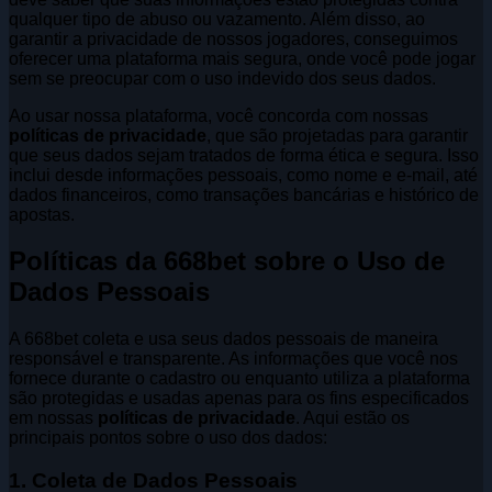
qualquer tipo de abuso ou vazamento. Além disso, ao
garantir a privacidade de nossos jogadores, conseguimos
oferecer uma plataforma mais segura, onde você pode jogar
sem se preocupar com o uso indevido dos seus dados.
Ao usar nossa plataforma, você concorda com nossas
políticas de privacidade
, que são projetadas para garantir
que seus dados sejam tratados de forma ética e segura. Isso
inclui desde informações pessoais, como nome e e-mail, até
dados financeiros, como transações bancárias e histórico de
apostas.
Políticas da 668bet sobre o Uso de
Dados Pessoais
A 668bet coleta e usa seus dados pessoais de maneira
responsável e transparente. As informações que você nos
fornece durante o cadastro ou enquanto utiliza a plataforma
são protegidas e usadas apenas para os fins especificados
em nossas
políticas de privacidade
. Aqui estão os
principais pontos sobre o uso dos dados:
1. Coleta de Dados Pessoais