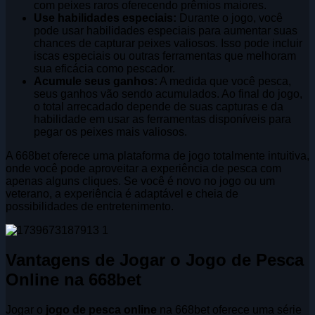
com peixes raros oferecendo prêmios maiores.
Use habilidades especiais:
Durante o jogo, você
pode usar habilidades especiais para aumentar suas
chances de capturar peixes valiosos. Isso pode incluir
iscas especiais ou outras ferramentas que melhoram
sua eficácia como pescador.
Acumule seus ganhos:
A medida que você pesca,
seus ganhos vão sendo acumulados. Ao final do jogo,
o total arrecadado depende de suas capturas e da
habilidade em usar as ferramentas disponíveis para
pegar os peixes mais valiosos.
A 668bet oferece uma plataforma de jogo totalmente intuitiva,
onde você pode aproveitar a experiência de pesca com
apenas alguns cliques. Se você é novo no jogo ou um
veterano, a experiência é adaptável e cheia de
possibilidades de entretenimento.
Vantagens de Jogar o Jogo de Pesca
Online na 668bet
Jogar o
jogo de pesca online
na 668bet oferece uma série