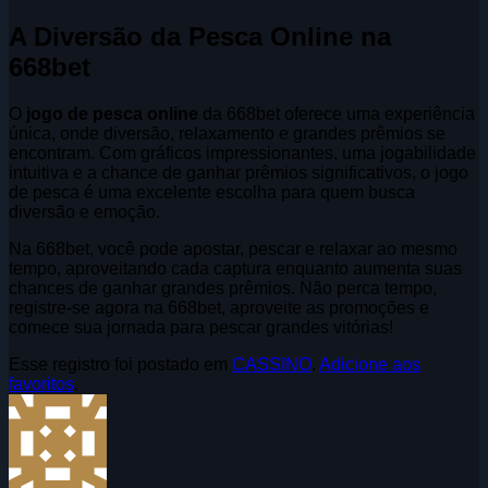
A Diversão da Pesca Online na
668bet
O
jogo de pesca online
da 668bet oferece uma experiência
única, onde diversão, relaxamento e grandes prêmios se
encontram. Com gráficos impressionantes, uma jogabilidade
intuitiva e a chance de ganhar prêmios significativos, o jogo
de pesca é uma excelente escolha para quem busca
diversão e emoção.
Na 668bet, você pode apostar, pescar e relaxar ao mesmo
tempo, aproveitando cada captura enquanto aumenta suas
chances de ganhar grandes prêmios. Não perca tempo,
registre-se agora na 668bet, aproveite as promoções e
comece sua jornada para pescar grandes vitórias!
Esse registro foi postado em
CASSINO
.
Adicione aos
favoritos
.