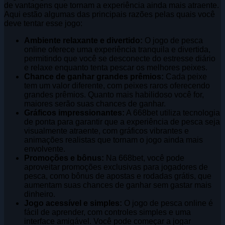
de vantagens que tornam a experiência ainda mais atraente.
Aqui estão algumas das principais razões pelas quais você
deve tentar esse jogo:
Ambiente relaxante e divertido:
O jogo de pesca
online oferece uma experiência tranquila e divertida,
permitindo que você se desconecte do estresse diário
e relaxe enquanto tenta pescar os melhores peixes.
Chance de ganhar grandes prêmios:
Cada peixe
tem um valor diferente, com peixes raros oferecendo
grandes prêmios. Quanto mais habilidoso você for,
maiores serão suas chances de ganhar.
Gráficos impressionantes:
A 668bet utiliza tecnologia
de ponta para garantir que a experiência de pesca seja
visualmente atraente, com gráficos vibrantes e
animações realistas que tornam o jogo ainda mais
envolvente.
Promoções e bônus:
Na 668bet, você pode
aproveitar promoções exclusivas para jogadores de
pesca, como bônus de apostas e rodadas grátis, que
aumentam suas chances de ganhar sem gastar mais
dinheiro.
Jogo acessível e simples:
O jogo de pesca online é
fácil de aprender, com controles simples e uma
interface amigável. Você pode começar a jogar