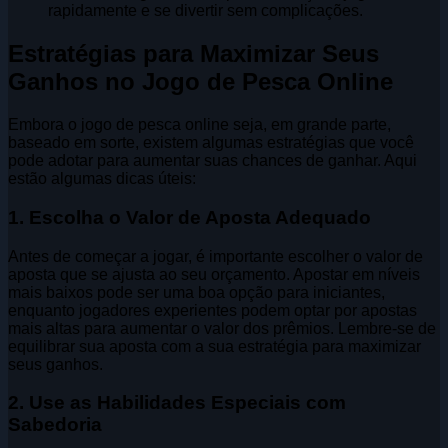
rapidamente e se divertir sem complicações.
Estratégias para Maximizar Seus
Ganhos no Jogo de Pesca Online
Embora o jogo de pesca online seja, em grande parte,
baseado em sorte, existem algumas estratégias que você
pode adotar para aumentar suas chances de ganhar. Aqui
estão algumas dicas úteis:
1. Escolha o Valor de Aposta Adequado
Antes de começar a jogar, é importante escolher o valor de
aposta que se ajusta ao seu orçamento. Apostar em níveis
mais baixos pode ser uma boa opção para iniciantes,
enquanto jogadores experientes podem optar por apostas
mais altas para aumentar o valor dos prêmios. Lembre-se de
equilibrar sua aposta com a sua estratégia para maximizar
seus ganhos.
2. Use as Habilidades Especiais com
Sabedoria