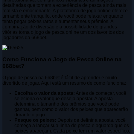
detalhadas que tornam a experiência de pesca ainda mais
realista e emocionante. A plataforma de jogo online oferece
um ambiente tranquilo, onde você pode relaxar enquanto
tenta pegar peixes raros e aumentar seus prêmios. A
combinação de diversão e a possibilidade de grandes
vitórias torna o jogo de pesca online um dos favoritos dos
jogadores da 668bet.
Como Funciona o Jogo de Pesca Online na
668bet?
O jogo de pesca na 668bet é fácil de aprender e muito
divertido de jogar. Aqui está um resumo de como funciona:
Escolha o valor da aposta:
Antes de começar, você
seleciona o valor que deseja apostar. A aposta
determina o tamanho dos prêmios que você pode
ganhar, bem como o valor dos peixes que aparecerão
durante o jogo.
Pesque os peixes:
Depois de definir a aposta, você
começa a lançar sua linha de pesca e aguarda que os
peixes apareçam. Cada peixe tem um valor específico,