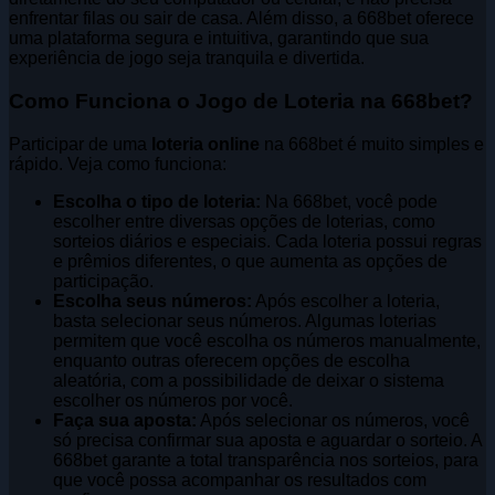
enfrentar filas ou sair de casa. Além disso, a 668bet oferece
uma plataforma segura e intuitiva, garantindo que sua
experiência de jogo seja tranquila e divertida.
Como Funciona o Jogo de Loteria na 668bet?
Participar de uma
loteria online
na 668bet é muito simples e
rápido. Veja como funciona:
Escolha o tipo de loteria:
Na 668bet, você pode
escolher entre diversas opções de loterias, como
sorteios diários e especiais. Cada loteria possui regras
e prêmios diferentes, o que aumenta as opções de
participação.
Escolha seus números:
Após escolher a loteria,
basta selecionar seus números. Algumas loterias
permitem que você escolha os números manualmente,
enquanto outras oferecem opções de escolha
aleatória, com a possibilidade de deixar o sistema
escolher os números por você.
Faça sua aposta:
Após selecionar os números, você
só precisa confirmar sua aposta e aguardar o sorteio. A
668bet garante a total transparência nos sorteios, para
que você possa acompanhar os resultados com