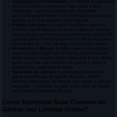
Segurança e Confiabilidade:
Na 668bet, a segurança
dos seus dados e transações financeiras é uma
prioridade. Usamos tecnologia de criptografia
avançada para proteger suas informações pessoais e
garantir que suas apostas sejam seguras.
Prêmios Incríveis:
As loterias da 668bet oferecem
prêmios significativos, com sorteios diários e eventos
especiais que aumentam suas chances de ganhar. Os
prêmios podem ser transformadores, oferecendo uma
chance real de mudar de vida com um único sorteio.
Promoções e Bônus:
A 668bet oferece promoções
especiais para jogadores de loteria, como bônus de
boas-vindas e rodadas grátis. Aproveitar essas ofertas
pode aumentar suas chances de ganhar e tornar a
experiência ainda mais divertida.
Variedade de Loterias:
A plataforma oferece uma
gama diversificada de opções de loteria, desde
sorteios tradicionais até loterias com regras e prêmios
especiais. Você pode escolher a que mais se adapta
ao seu estilo e objetivos de jogo.
Como Maximizar Suas Chances de
Ganhar nas Loterias Online?