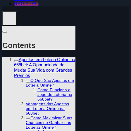
REGISTRO
Contents
Apostas em Loteria Online na
668bet: A Oportunidade de
Mudar Sua Vida com Grandes
Prêmios
O Que São Apostas em
Loteria Online?
Como Funciona o
Jogo de Loteria na
668bet?
Vantagens das Apostas
em Loteria Online na
668bet
Como Maximizar Suas
Chances de Ganhar nas
Loterias Online?