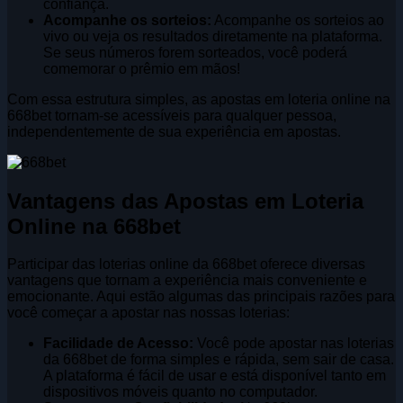
confiança.
Acompanhe os sorteios:
Acompanhe os sorteios ao
vivo ou veja os resultados diretamente na plataforma.
Se seus números forem sorteados, você poderá
comemorar o prêmio em mãos!
Com essa estrutura simples, as apostas em loteria online na
668bet tornam-se acessíveis para qualquer pessoa,
independentemente de sua experiência em apostas.
Vantagens das Apostas em Loteria
Online na 668bet
Participar das loterias online da 668bet oferece diversas
vantagens que tornam a experiência mais conveniente e
emocionante. Aqui estão algumas das principais razões para
você começar a apostar nas nossas loterias:
Facilidade de Acesso:
Você pode apostar nas loterias
da 668bet de forma simples e rápida, sem sair de casa.
A plataforma é fácil de usar e está disponível tanto em
dispositivos móveis quanto no computador.