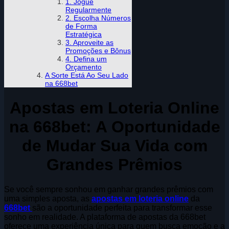
1. Jogue
Regularmente
2. Escolha Números
de Forma
Estratégica
3. Aproveite as
Promoções e Bônus
4. Defina um
Orçamento
A Sorte Está Ao Seu Lado
na 668bet
Apostas em Loteria Online
na 668bet: A Oportunidade
de Mudar Sua Vida com
Grandes Prêmios
Se você sempre sonhou em ganhar grandes prêmios com
uma simples aposta, as
apostas em loteria online
da
668bet
são a oportunidade perfeita para transformar esse
sonho em realidade. A plataforma de apostas da 668bet
oferece uma experiência única para quem busca emoção e a