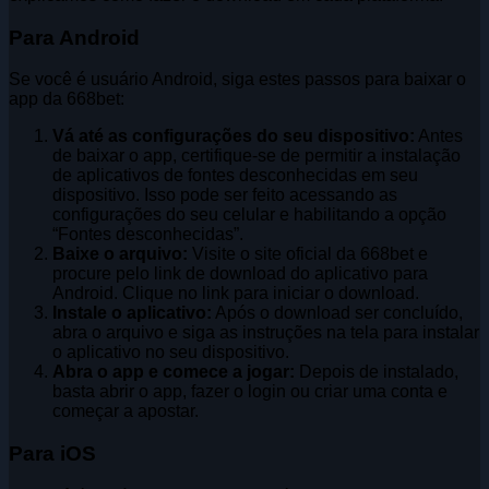
Para Android
Se você é usuário Android, siga estes passos para baixar o
app da 668bet:
Vá até as configurações do seu dispositivo:
Antes
de baixar o app, certifique-se de permitir a instalação
de aplicativos de fontes desconhecidas em seu
dispositivo. Isso pode ser feito acessando as
configurações do seu celular e habilitando a opção
“Fontes desconhecidas”.
Baixe o arquivo:
Visite o site oficial da 668bet e
procure pelo link de download do aplicativo para
Android. Clique no link para iniciar o download.
Instale o aplicativo:
Após o download ser concluído,
abra o arquivo e siga as instruções na tela para instalar
o aplicativo no seu dispositivo.
Abra o app e comece a jogar:
Depois de instalado,
basta abrir o app, fazer o login ou criar uma conta e
começar a apostar.
Para iOS