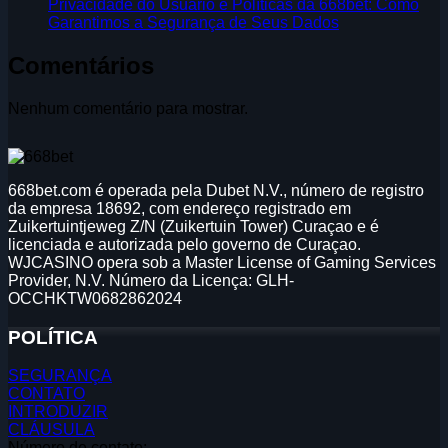
Privacidade do Usuário e Políticas da 668bet: Como
Garantimos a Segurança de Seus Dados
Comentários
Nenhum comentário para mostrar.
668bet.com é operada pela Dubet N.V., número de registro
da empresa 18692, com endereço registrado em
Zuikertuintjeweg Z/N (Zuikertuin Tower) Curaçao e é
licenciada e autorizada pelo governo de Curaçao.
WJCASINO opera sob a Master License of Gaming Services
Provider, N.V. Número da Licença: GLH-
OCCHKTW0682862024
POLÍTICA
SEGURANÇA
CONTATO
INTRODUZIR
CLÁUSULA
Número de contato: