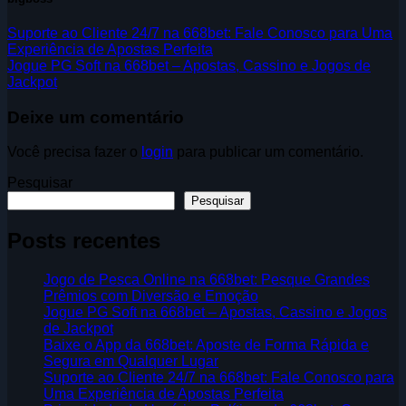
Suporte ao Cliente 24/7 na 668bet: Fale Conosco para Uma
Experiência de Apostas Perfeita
Jogue PG Soft na 668bet – Apostas, Cassino e Jogos de
Jackpot
Deixe um comentário
Você precisa fazer o
login
para publicar um comentário.
Pesquisar
Pesquisar
Posts recentes
Jogo de Pesca Online na 668bet: Pesque Grandes
Prêmios com Diversão e Emoção
Jogue PG Soft na 668bet – Apostas, Cassino e Jogos
de Jackpot
Baixe o App da 668bet: Aposte de Forma Rápida e
Segura em Qualquer Lugar
Suporte ao Cliente 24/7 na 668bet: Fale Conosco para
Uma Experiência de Apostas Perfeita