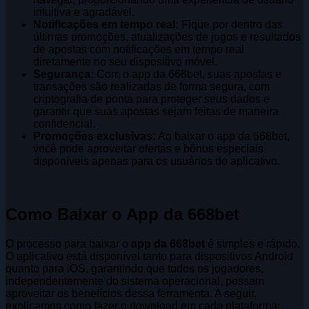
intuitiva e agradável.
Notificações em tempo real:
Fique por dentro das
últimas promoções, atualizações de jogos e resultados
de apostas com notificações em tempo real
diretamente no seu dispositivo móvel.
Segurança:
Com o app da 668bet, suas apostas e
transações são realizadas de forma segura, com
criptografia de ponta para proteger seus dados e
garantir que suas apostas sejam feitas de maneira
confidencial.
Promoções exclusivas:
Ao baixar o app da 668bet,
você pode aproveitar ofertas e bônus especiais
disponíveis apenas para os usuários do aplicativo.
Como Baixar o App da 668bet
O processo para baixar o
app da 668bet
é simples e rápido.
O aplicativo está disponível tanto para dispositivos Android
quanto para iOS, garantindo que todos os jogadores,
independentemente do sistema operacional, possam
aproveitar os benefícios dessa ferramenta. A seguir,
explicamos como fazer o download em cada plataforma: