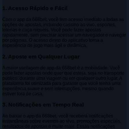
1. Acesso Rápido e Fácil
Com o app da 668bet, você tem acesso imediato a todas as
opções de apostas, incluindo cassino ao vivo, esportes,
loterias e caça-níqueis. Você pode fazer apostas
rapidamente, sem precisar acessar um navegador e navegar
por páginas. O acesso direto do aplicativo torna a
experiência de jogo mais ágil e dinâmica.
2. Aposte em Qualquer Lugar
A maior vantagem do app da 668bet é a mobilidade. Você
pode fazer apostas onde quer que esteja, seja no transporte
público, durante uma viagem ou em qualquer outro lugar. A
plataforma foi otimizada para garantir que você tenha uma
experiência suave e sem interrupções, mesmo quando
estiver fora de casa.
3. Notificações em Tempo Real
Ao baixar o app da 668bet, você receberá notificações
instantâneas sobre eventos ao vivo, promoções especiais,
resultados de apostas e muito mais. Essas notificações