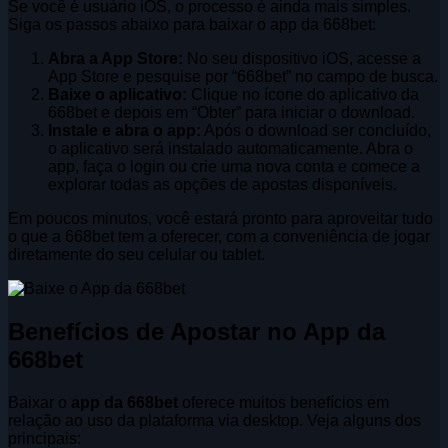
Se você é usuário iOS, o processo é ainda mais simples.
Siga os passos abaixo para baixar o app da 668bet:
Abra a App Store:
No seu dispositivo iOS, acesse a
App Store e pesquise por “668bet” no campo de busca.
Baixe o aplicativo:
Clique no ícone do aplicativo da
668bet e depois em “Obter” para iniciar o download.
Instale e abra o app:
Após o download ser concluído,
o aplicativo será instalado automaticamente. Abra o
app, faça o login ou crie uma nova conta e comece a
explorar todas as opções de apostas disponíveis.
Em poucos minutos, você estará pronto para aproveitar tudo
o que a 668bet tem a oferecer, com a conveniência de jogar
diretamente do seu celular ou tablet.
Benefícios de Apostar no App da
668bet
Baixar o
app da 668bet
oferece muitos benefícios em
relação ao uso da plataforma via desktop. Veja alguns dos
principais: