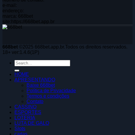
e-mail:
endereço:
marca: 668bet
site:https://668bet.app.br
668bet
©2025 668bet.app.br.Todos os direitos reservados.
18+ ver:1.4.6(1P)
HOME
APRESENTANDO
Baixe 668bet
Política de Privacidade
Termos e condições
Contato
CASSINO
ESPORTES
LOTERIA
LUTA DE GALO
Slots
cartas