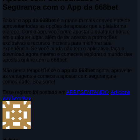
Segurança com o App da 668bet
Baixar o
app da 668bet
é a maneira mais conveniente de
aproveitar todas as opções de apostas que a plataforma
oferece. Com o app, você pode apostar a qualquer hora e
em qualquer lugar, além de ter acesso a promoções
exclusivas e recursos incríveis para melhorar sua
experiência. Se você ainda não tem o aplicativo, faça o
download agora mesmo e comece a explorar o mundo das
apostas online com a 668bet!
Não perca tempo! Baixe o
app da 668bet
agora, aproveite
as vantagens e comece a apostar com segurança e
comodidade. Boa sorte!
Esse registro foi postado em
APRESENTANDO
.
Adicione
aos favoritos
.
bigboss